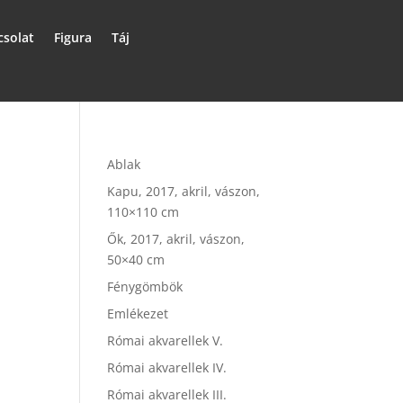
csolat
Figura
Táj
Ablak
Kapu, 2017, akril, vászon,
110×110 cm
Ők, 2017, akril, vászon,
50×40 cm
Fénygömbök
Emlékezet
Római akvarellek V.
Római akvarellek IV.
Római akvarellek III.