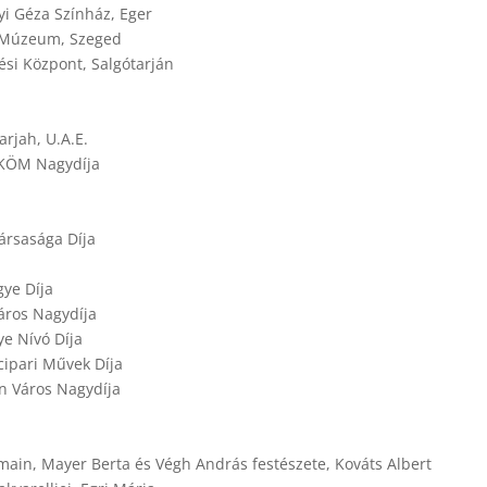
yi Géza Színház, Eger
c Múzeum, Szeged
si Központ, Salgótarján
rjah, U.A.E.
NKÖM Nagydíja
ársasága Díja
gye Díja
áros Nagydíja
e Nívó Díja
ipari Művek Díja
n Város Nagydíja
in, Mayer Berta és Végh András festészete, Kováts Albert