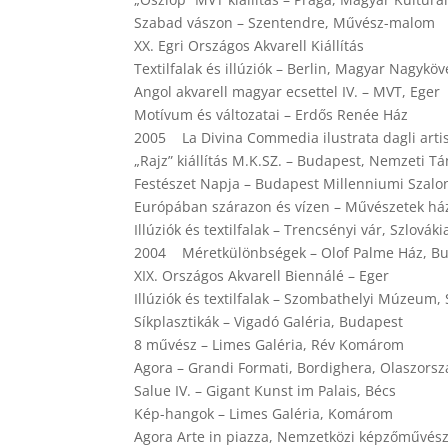
Szabad vászon – Szentendre, Művész-malom
XX. Egri Országos Akvarell Kiállítás
Textilfalak és illúziók – Berlin, Magyar Nagykö
Angol akvarell magyar ecsettel IV. – MVT, Eger
Motívum és változatai – Erdős Renée Ház
2005 La Divina Commedia ilustrata dagli arti
„Rajz” kiállítás M.K.SZ. – Budapest, Nemzeti T
Festészet Napja – Budapest Millenniumi Szalo
Európában szárazon és vízen – Művészetek há
Illúziók és textilfalak – Trencsényi vár, Szlováki
2004 Méretkülönbségek – Olof Palme Ház, B
XIX. Országos Akvarell Biennálé – Eger
Illúziók és textilfalak – Szombathelyi Múzeum
Síkplasztikák – Vigadó Galéria, Budapest
8 művész – Limes Galéria, Rév Komárom
Agora – Grandi Formati, Bordighera, Olaszorsz
Salue IV. – Gigant Kunst im Palais, Bécs
Kép-hangok – Limes Galéria, Komárom
Agora Arte in piazza, Nemzetközi képzőművésze