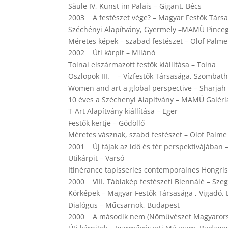
Säule IV, Kunst im Palais – Gigant, Bécs
2003 A festészet vége? – Magyar Festők Társa
Széchényi Alapítvány, Gyermely –MAMÜ Pinceg
Méretes képek – szabad festészet – Olof Palm
2002 Úti kárpit – Milánó
Tolnai elszármazott festők kiállítása – Tolna
Oszlopok III. – Vízfestők Társasága, Szombath
Women and art a global perspective – Sharjah
10 éves a Széchenyi Alapítvány – MAMÜ Galéri
T-Art Alapítvány kiállítása – Eger
Festők kertje – Gödöllő
Méretes vásznak, szabd festészet – Olof Palm
2001 Új tájak az idő és tér perspektívájában 
Utikárpit – Varsó
Itinérance tapisseries contemporaines Hongris
2000 VIII. Táblakép festészeti Biennálé – Sze
Körképek – Magyar Festők Társasága , Vigadó,
Dialógus – Műcsarnok, Budapest
2000 A második nem (Nőművészet Magyarors