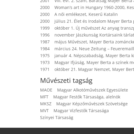
2001 VIII. évf. 2. szám, Barátság Mayer Berta a
2000 Woman’s art in Hungary 1960-2000, Kes
2000 A női emlékezet, Keserű Katalin
2000 július 21. Élet és Irodalom Mayer Berta 
1999 október 1. Új művészet Az anyag transzp
1996 november Jászkunság Kortársaink tárlata
1987 május Művészet, Mayer Berta zománcké
1984 március 24. Neue Zeitung – Feueremail
1975 január 4. Népszabadság, Mayer Berta kiál
1973 Magyar Ifjúság, Mayer Berta a színek meg
1971 október 21. Magyar Nemzet, Mayer Bert
Művészeti tagság
MAOE Magyar Alkotóművészek Egyesülete
MFT Magyar Festők Társasága, alelnök
MKSZ Magyar Képzőművészek Szövetsége
MVT Magyar Vízfestők Társasága
Színyei Társaság