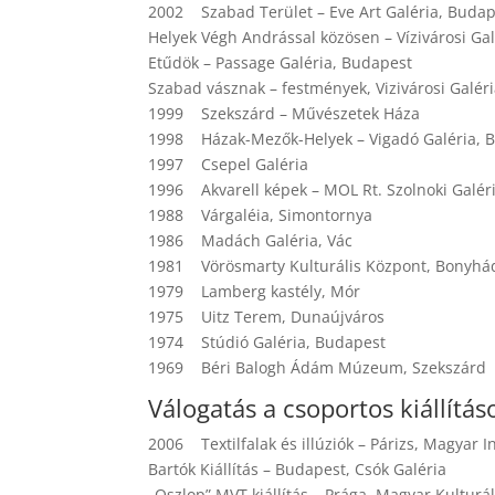
2002 Szabad Terület – Eve Art Galéria, Buda
Helyek Végh Andrással közösen – Vízivárosi Ga
Etűdök – Passage Galéria, Budapest
Szabad vásznak – festmények, Vizivárosi Galér
1999 Szekszárd – Művészetek Háza
1998 Házak-Mezők-Helyek – Vigadó Galéria, 
1997 Csepel Galéria
1996 Akvarell képek – MOL Rt. Szolnoki Galér
1988 Várgaléia, Simontornya
1986 Madách Galéria, Vác
1981 Vörösmarty Kulturális Központ, Bonyhá
1979 Lamberg kastély, Mór
1975 Uitz Terem, Dunaújváros
1974 Stúdió Galéria, Budapest
1969 Béri Balogh Ádám Múzeum, Szekszárd
Válogatás a csoportos kiállítás
2006 Textilfalak és illúziók – Párizs, Magyar I
Bartók Kiállítás – Budapest, Csók Galéria
„Oszlop” MVT kiállítás – Prága, Magyar Kulturá