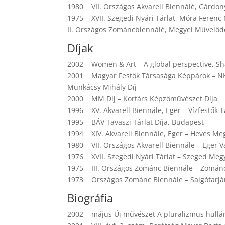
1980 VII. Országos Akvarell Biennálé, Gárdon
1975 XVII. Szegedi Nyári Tárlat, Móra Feren
II. Országos Zománcbiennálé, Megyei Művelődé
Díjak
2002 Women & Art – A global perspective, Sha
2001 Magyar Festők Társasága Képpárok – 
Munkácsy Mihály Díj
2000 MM Díj – Kortárs Képzőművészet Díja
1996 XV. Akvarell Biennále, Eger – Vízfestők T
1995 BÁV Tavaszi Tárlat Díja, Budapest
1994 XIV. Akvarell Biennále, Eger – Heves Me
1980 VII. Országos Akvarell Biennále – Eger V
1976 XVII. Szegedi Nyári Tárlat – Szeged Megy
1975 III. Országos Zománc Biennále – Zománc
1973 Országos Zománc Biennále – Salgótarjá
Biográfia
2002 május Új művészet A pluralizmus hulláma