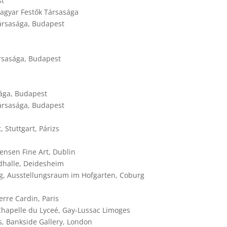
st
gyar Festők Társasága
Társasága, Budapest
rsasága, Budapest
sága, Budapest
Társasága, Budapest
 Stuttgart, Párizs
ensen Fine Art, Dublin
adhalle, Deidesheim
g, Ausstellungsraum im Hofgarten, Coburg
rre Cardin, Paris
La Chapelle du Lyceé, Gay-Lussac Limoges
 Bankside Gallery, London