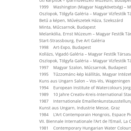
Úti kárpitok – Iparművészeti Múzeum, Budape
1999 Washington (Magyar Nagykövetség) – Ma
Oszlopok, Tölgyfa Galéria – Magyar Vízfestők 
Betű a képen, Művészetek Háza, Szekszárd
Minta, Műcsarnok, Budapest
Melankólia, Ernst Múzeum – Magyar Festők Tá
Start-Strassbourg, Eve Art Galéria
1998 Art-Expo, Budapest
Kollázs, Vigadó Galéria – Magyar Festők Társa
Oszlopok, Tölgyfa Galéria – Magyar Vízfestők 
1997 Magyar Szalon, Műcsarnok, Budapest
1995 Tűzzománc-kép kiállítás, Magyar Intézet,
Kuns aus Ungarn Salon – Vos-Vis, Wageningen
1994 European Institute of Watercolours Jorg
1989 10 Jahre Creativ-Kreis-International St
1987 Internationale Emaillenkunstausstellun
Kunst aus Ungarn, Industrie Messe, Graz
1984 L’Art Contemporain Hongrois, Espace Pie
VII. Biennale Internationale l’Art de l’Email, 
1981 Contemporary Hungarian Water Colours,