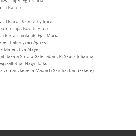
kvarelljei, Egri Mária
erű Katalin
grafikáiról, Szemethy Imre
arenciája, Kováts Albert
i kortársainknak, Egri Mária
pei, Bakonyvári Ágnes
le Malen, Eva Mayer
lítása a Stúdió Galériában, P. Szűcs Julianna
szállottja, Nagy Ildikó
a zománcképei a Madách Színházban (Fekete)