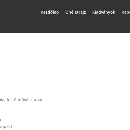
Kezdőlap
Önéletrajz
Kiadványok
Kap
la, festő-művésztanár
a
dapest