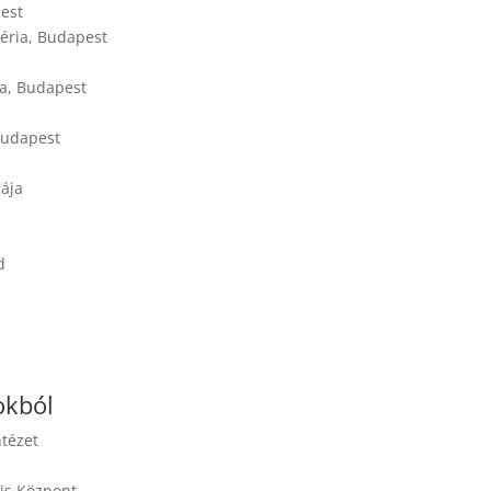
pest
léria, Budapest
ia, Budapest
Budapest
iája
d
okból
ntézet
lis Központ