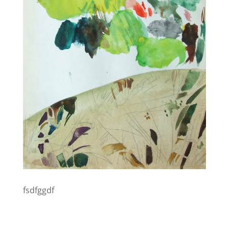
fsdfggdf