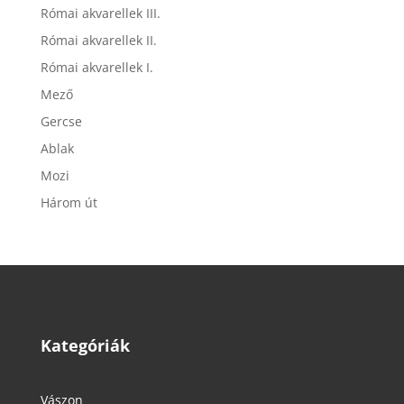
Római akvarellek III.
Római akvarellek II.
Római akvarellek I.
Mező
Gercse
Ablak
Mozi
Három út
Kategóriák
Vászon