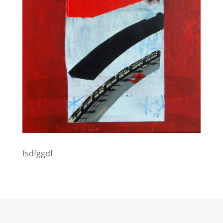
fsdfggdf