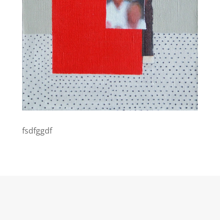
fsdfggdf